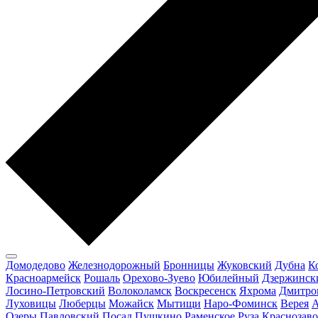
Домодедово
Железнодорожный
Бронницы
Жуковский
Дубна
К
Красноармейск
Рошаль
Орехово-Зуево
Юбилейный
Дзержинск
Лосино-Петровский
Волоколамск
Воскресенск
Яхрома
Дмитро
Луховицы
Люберцы
Можайск
Мытищи
Наро-Фоминск
Верея
А
Озеры
Павловский Посад
Пушкино
Раменское
Руза
Краснозаво