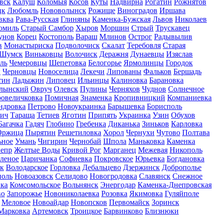
вск
Калуш
Коломыя
Косов
Куты
Надвирна
Рогатин
Рожнятов
цк
Любомль
Нововолынск
Рожище
Виноградов
Иршава
вква
Рава-Русская
Глиняны
Каменка-Бужская
Львов
Николаев
омиль
Старый Самбор
Хыров
Моршин
Стрый
Трускавец
унов
Корец
Костополь
Вараш
Млинов
Острог
Радывылив
в
Монастыриска
Подволочиск
Скалат
Теребовля
Старая
Шумск
Виньковцы
Волочиск
Деражня
Дунаевцы
Изяслав
ль
Чемеровцы
Шепетовка
Белогорье
Ярмолинцы
Городок
ы
Черновцы
Новоселица
Лекечи
Липованы
Фальков
Бершадь
тин
Ладыжин
Липовец
Ильинцы
Калиновка
Барановка
олынский
Овруч
Олевск
Пулины
Черняхов
Чуднов
Солнечное
овеличковка
Помичная
Знаменка
Кропивницкий
Компаниевка
ндровка
Петрово
Новоукраинка
Барышевка
Борисполь
тич
Тараща
Тетиев
Яготин
Припять
Украинка
Узин
Обухов
Багачка
Гадяч
Глобино
Гребенка
Диканька
Зиньков
Карловка
Оржица
Пырятин
Решетиловка
Хорол
Чернухи
Чутово
Полтава
ьное
Умань
Чигирин
Чернобай
Шпола
Маньковка
Каменка
епр
Желтые Воды
Кривой Рог
Марганец
Межевая
Никополь
леное
Царичанка
Софиевка
Покровское
Юрьевка
Богдановка
к
Володарское
Горловка
Дебальцево
Дзержинск
Доброполье
оль
Новоазовск
Селидово
Новогродовка
Славянск
Снежное
ка
Комсомольское
Вольнянск
Энергодар
Каменка-Днепровская
во
Запорожье
Новониколаевка
Розовка
Якимовка
Гуляйполе
Меловое
Новоайдар
Новопсков
Первомайск
Зоринск
Марковка
Артемовск
Троицкое
Барвинково
Близнюки