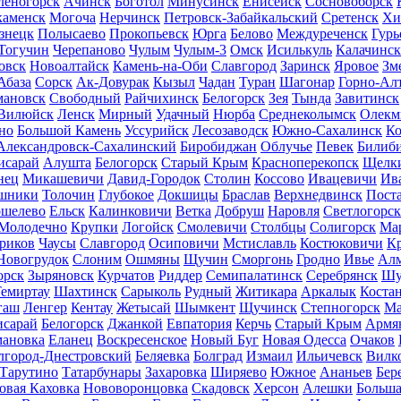
леногорск
Ачинск
Боготол
Минусинск
Енисейск
Сосновоборск
каменск
Могоча
Нерчинск
Петровск-Забайкальский
Сретенск
Хи
знецк
Полысаево
Прокопьевск
Юрга
Белово
Междуреченск
Гурь
Тогучин
Черепаново
Чулым
Чулым-3
Омск
Исилькуль
Калачинск
овск
Новоалтайск
Камень-на-Оби
Славгород
Заринск
Яровое
Зм
Абаза
Сорск
Ак-Довурак
Кызыл
Чадан
Туран
Шагонар
Горно-Ал
ановск
Свободный
Райчихинск
Белогорск
Зея
Тында
Завитинск
Вилюйск
Ленск
Мирный
Удачный
Нюрба
Среднеколымск
Олекм
но
Большой Камень
Уссурийск
Лесозаводск
Южно-Сахалинск
Ко
Александровск-Сахалинский
Биробиджан
Облучье
Певек
Билиб
исарай
Алушта
Белогорск
Старый Крым
Красноперекопск
Щелк
нец
Микашевичи
Давид-Городок
Столин
Коссово
Ивацевичи
Ив
шники
Толочин
Глубокое
Докшицы
Браслав
Верхнедвинск
Пост
ошелево
Ельск
Калинковичи
Ветка
Добруш
Наровля
Светлогорск
Молодечно
Крупки
Логойск
Смолевичи
Столбцы
Солигорск
Мар
риков
Чаусы
Славгород
Осиповичи
Мстиславль
Костюковичи
К
Новогрудок
Слоним
Ошмяны
Щучин
Сморгонь
Гродно
Ивье
Ал
орск
Зыряновск
Курчатов
Риддер
Семипалатинск
Серебрянск
Шу
емиртау
Шахтинск
Сарыколь
Рудный
Житикара
Аркалык
Коста
гаш
Ленгер
Кентау
Жетысай
Шымкент
Щучинск
Степногорск
Ма
исарай
Белогорск
Джанкой
Евпатория
Керчь
Старый Крым
Армя
ановка
Еланец
Воскресенское
Новый Буг
Новая Одесса
Очаков
лгород-Днестровский
Беляевка
Болград
Измаил
Ильичевск
Вилк
Тарутино
Татарбунары
Захаровка
Ширяево
Южное
Ананьев
Бер
овая Каховка
Нововоронцовка
Скадовск
Херсон
Алешки
Больша