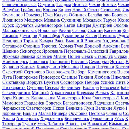
Солнечногорск-2
Ступино
Талдом
Чехов-2
Чехов
Чехов-3
Чехов
Валуйки
Грайворон
Короча
Бирюч
Новый Оскол
Строитель
Ив
Фурманов
Юрьевец
Южа
Калуга
Обнинск
Балабаново
Боровск
Людиново
Мещовск
Медынь
Сухиничи
Мосальск
Таруса
Юхно
Курск
Курчатов
Железногорск
Льгов
Щигры
Дмитриев
Обоянь
Малоархангельск
Новосиль
Рязань
Сасово
Скопин
Касимов
Ко
Гагарин
Демидов
Дорогобуж
Духовщина
Ельня
Починок
Рудня
Нелидово
Торжок
Кимры
Ржев
Вышний Волочек
Андреаполь
Осташков
Старица
Торопец
Удомля
Тула
Донской
Алексин
Бел
Щекино
Ясногорск
Ярославль
Переславль-Залесский
Гаврилов
Жуковка
Злынка
Карачев
Мглин
Почеп
Севск
Стародуб
Сураж
Новохоперск
Павловск
Поворино
Россошь
Семилуки
Эртиль
В
Курлово
Киржач
Кольчугино
Меленки
Покров
Петушки
Костер
Сясьстрой
Сертолово
Всеволожск
Выборг
Каменногорск
Высо
Луга
Подпорожье
Приозерск
Сланцы
Тихвин
Любань
Никольс
Сыктывкар
Воркута
Вуктыл
Сосногорск
Печора
Усинск
Инта
У
Питкяранта
Суоярви
Сегежа
Череповец
Вологда
Белозерск
Баб
Северодвинск
Мирный
Архангельск
Коряжма
Вельск
Каргопол
Зори
Кировск
Кандалакша
Мончегорск
Кола
Оленегорск-2
Ков
Мамоново
Гвардейск
Советск
Багратионовск
Ладушкин
Светл
Черняховск
Светлогорск
Псков
Великие Луки
Великие Луки-1
Боровичи
Валдай
Малая Вишера
Окуловка
Пестово
Сольцы
Со
Анапа
Апшеронск
Хадыженск
Белореченск
Гулькевичи
Ейск
К
Тихорецк
Туапсе
Усть-Лабинск
Волгоград
Волжский
Камышин
Новоаннинский
Палласовка
Серафимович
Краснослободск
Су