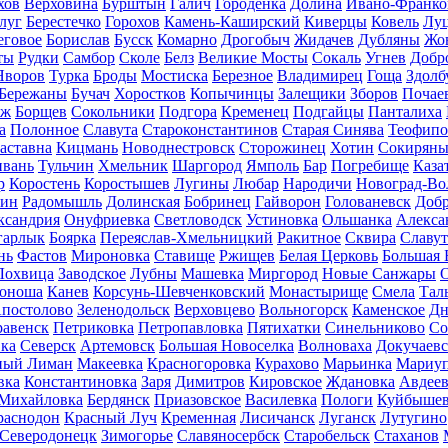
хов
Верховина
Бурштын
Галич
Городенка
Долина
Ивано-Франко
луг
Берестечко
Горохов
Камень-Каширский
Киверцы
Ковель
Лу
еговое
Борислав
Бусск
Комарно
Дрогобыч
Жидачев
Дубляны
Жо
ты
Рудки
Самбор
Сколе
Белз
Великие Мосты
Сокаль
Угнев
Добр
Яворов
Турка
Броды
Мостиска
Березное
Владимирец
Гоща
Здолб
Бережаны
Бучач
Хоростков
Копычинцы
Залещики
Зборов
Почае
аж
Борщев
Сокольники
Подгора
Кременец
Подгайцы
Панталиха
а
Полонное
Славута
Староконстантинов
Старая Синява
Теофипо
аставна
Кицмань
Новоднестровск
Сторожинец
Хотин
Сокирян
ивань
Тульчин
Хмельник
Шаргород
Ямполь
Бар
Погребище
Каза
р
Коростень
Коростышев
Лугины
Любар
Народичи
Новоград-В
ин
Радомышль
Долинская
Бобринец
Гайворон
Голованевск
Добр
ксандрия
Онуфриевка
Светловодск
Устиновка
Ольшанка
Алекса
гарлык
Боярка
Переяслав-Хмельницкий
Ракитное
Сквира
Славу
нь
Фастов
Мироновка
Ставище
Ржищев
Белая Церковь
Большая 
Лохвица
Заводское
Лубны
Машевка
Миргород
Новые Санжары
тоноша
Канев
Корсунь-Шевченковский
Монастырище
Смела
Тал
постолово
Зеленодольск
Верховцево
Вольногорск
Каменское
Дн
авенск
Петриковка
Петропавловка
Пятихатки
Синельниково
Со
ка
Северск
Артемовск
Большая Новоселка
Волноваха
Докучаевс
ный Лиман
Макеевка
Красногоровка
Курахово
Марьинка
Мариуп
вка
Константиновка
Заря
Димитров
Кировское
Ждановка
Авдеев
Михайловка
Бердянск
Приазовское
Василевка
Пологи
Куйбыше
раснодон
Красный Луч
Кременная
Лисичанск
Луганск
Лутугино
Северодонецк
Зимогорье
Славяносербск
Старобельск
Стаханов