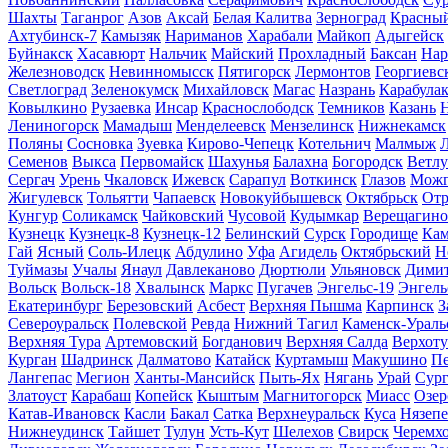
Шахты
Таганрог
Азов
Аксай
Белая Калитва
Зерноград
Красны
Ахтубинск-7
Камызяк
Нариманов
Харабали
Майкоп
Адыгейск
Буйнакск
Хасавюрт
Нальчик
Майский
Прохладный
Баксан
Нар
Железноводск
Невинномысск
Пятигорск
Лермонтов
Георгиевс
Светлоград
Зеленокумск
Михайловск
Магас
Назрань
Карабула
Ковылкино
Рузаевка
Инсар
Краснослободск
Темников
Казань
Лениногорск
Мамадыш
Менделеевск
Мензелинск
Нижнекамск
Поляны
Сосновка
Зуевка
Кирово-Чепецк
Котельнич
Малмыж
Л
Семенов
Выкса
Первомайск
Шахунья
Балахна
Богородск
Ветлу
Сергач
Урень
Чкаловск
Ижевск
Сарапул
Воткинск
Глазов
Можг
Жигулевск
Тольятти
Чапаевск
Новокуйбышевск
Октябрьск
От
Кунгур
Соликамск
Чайковский
Чусовой
Кудымкар
Верещагино
Кузнецк
Кузнецк-8
Кузнецк-12
Белинский
Сурск
Городище
Кам
Гай
Ясный
Соль-Илецк
Абдулино
Уфа
Агидель
Октябрьский
Н
Туймазы
Учалы
Янаул
Давлеканово
Дюртюли
Ульяновск
Димит
Вольск
Вольск-18
Хвалынск
Маркс
Пугачев
Энгельс-19
Энгель
Екатеринбург
Березовский
Асбест
Верхняя Пышма
Карпинск
З
Североуральск
Полевской
Ревда
Нижний Тагил
Каменск-Ураль
Верхняя Тура
Артемовский
Богданович
Верхняя Салда
Верхоту
Курган
Шадринск
Далматово
Катайск
Куртамыш
Макушино
Пе
Лангепас
Мегион
Ханты-Мансийск
Пыть-Ях
Нягань
Урай
Сург
Златоуст
Карабаш
Копейск
Кыштым
Магнитогорск
Миасс
Озер
Катав-Ивановск
Касли
Бакал
Сатка
Верхнеуральск
Куса
Нязепе
Нижнеудинск
Тайшет
Тулун
Усть-Кут
Шелехов
Свирск
Черемх