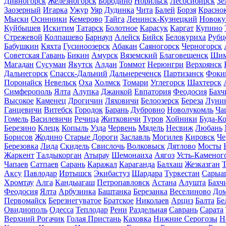
Дивногорск
Железногорск
Бородино
Норильск
Лесосибирск
Зе
Заозерный
Игарка
Ужур
Уяр
Дудинка
Чита
Балей
Борзя
Красно
Мыски
Осинники
Кемерово
Тайга
Ленинск-Кузнецкий
Новоку
Куйбышев
Искитим
Татарск
Болотное
Карасук
Каргат
Купино
Стрежевой
Колпашево
Барнаул
Алейск
Бийск
Белокуриха
Рубц
Бабушкин
Кяхта
Гусиноозерск
Абакан
Саяногорск
Черногорск
Советская Гавань
Бикин
Амурск
Вяземский
Благовещенск
Шим
Магадан
Сусуман
Якутск
Алдан
Томмот
Нерюнгри
Верхоянск
Дальнегорск
Спасск-Дальний
Дальнереченск
Партизанск
Фоки
Поронайск
Невельск
Оха
Холмск
Томари
Углегорск
Шахтерск
Симферополь
Ялта
Алупка
Джанкой
Евпатория
Феодосия
Бахч
Высокое
Каменец
Дрогичин
Ляховичи
Белоозерск
Береза
Луни
Ганцевичи
Витебск
Городок
Барань
Дубровно
Новолукомль
Ча
Гомель
Василевичи
Речица
Житковичи
Туров
Хойники
Буда-К
Березино
Клецк
Копыль
Узда
Червень
Мядель
Несвиж
Любань
Борисов
Жодино
Старые Дороги
Заславль
Могилев
Кировск
Че
Березовка
Лида
Скидель
Свислочь
Волковыск
Дятлово
Мосты
Жаркент
Талдыкорган
Атырау
Шемонаиха
Аягоз
Усть-Каменог
Чапаев
Сатпаев
Сарань
Каражал
Караганда
Балхаш
Жезказган
Т
Аксу
Павлодар
Иртышск
Экибастуз
Шардара
Туркестан
Сарыа
Хромтау
Алга
Кандыагаш
Петропавловск
Астана
Алушта
Бахч
Феодосия
Ялта
Арбузинка
Баштанка
Березанка
Веселиново
Дом
Первомайск
Березнегуватое
Братское
Николаев
Арциз
Балта
Бе
Овидиополь
Одесса
Теплодар
Рени
Раздельная
Саврань
Сарата
Верхний Рогачик
Голая Пристань
Каховка
Нижние Серогозы
Н