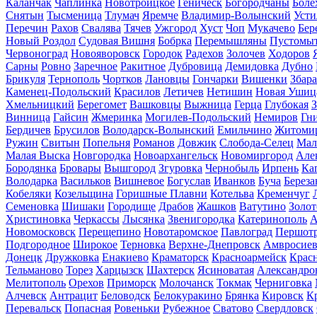
Каланчак
Чаплинка
Новотроицкое
Геническ
Богородчаны
Боле
Снятын
Тысменица
Тлумач
Яремче
Владимир-Волынский
Усти
Перечин
Рахов
Свалява
Тячев
Ужгород
Хуст
Чоп
Мукачево
Бер
Новый Роздол
Судовая Вишня
Бобрка
Перемышляны
Пустомы
Червоноград
Новояворовск
Городок
Радехов
Золочев
Ходоров
Сарны
Ровно
Заречное
Ракитное
Дубровица
Демидовка
Дубно
Брикуля
Тернополь
Чортков
Лановцы
Гончарки
Вишенки
Збар
Каменец-Подольский
Красилов
Летичев
Нетишин
Новая Ушиц
Хмельницкий
Берегомет
Вашковцы
Выжница
Герца
Глубокая
З
Винница
Гайсин
Жмеринка
Могилев-Подольский
Немиров
Гн
Бердичев
Брусилов
Володарск-Волынский
Емильчино
Житоми
Ружин
Свитын
Попельня
Романов
Довжик
Слобода-Селец
Мал
Малая Выска
Новгородка
Новоархангельск
Новомиргород
Але
Бородянка
Бровары
Вышгород
Згуровка
Чернобыль
Ирпень
Ка
Володарка
Васильков
Вишневое
Богуслав
Иванков
Буча
Береза
Кобеляки
Козельщина
Горишные Плавни
Котельва
Кременчуг
Семеновка
Шишаки
Городище
Драбов
Жашков
Ватутино
Золо
Христиновка
Черкассы
Лысянка
Звенигородка
Катеринополь
А
Новомосковск
Перещепино
Новотаромское
Павлоград
Першотр
Подгородное
Широкое
Терновка
Верхне-Днепровск
Амвросиев
Донецк
Дружковка
Енакиево
Краматорск
Красноармейск
Крас
Тельманово
Торез
Харцызск
Шахтерск
Ясиноватая
Александро
Мелитополь
Орехов
Приморск
Молочанск
Токмак
Черниговка
Алчевск
Антрацит
Беловодск
Белокуракино
Брянка
Кировск
К
Перевальск
Попасная
Ровеньки
Рубежное
Сватово
Свердловск