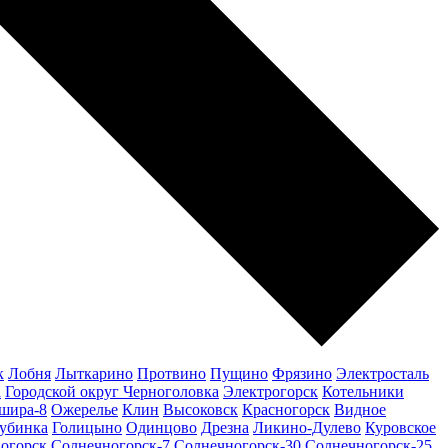
к
Лобня
Лыткарино
Протвино
Пущино
Фрязино
Электросталь
а
Городской округ Черноголовка
Электрогорск
Котельники
шира-8
Ожерелье
Клин
Высоковск
Красногорск
Видное
убинка
Голицыно
Одинцово
Дрезна
Ликино-Дулево
Куровское
огорск
Солнечногорск-7
Солнечногорск-30
Солнечногорск-25