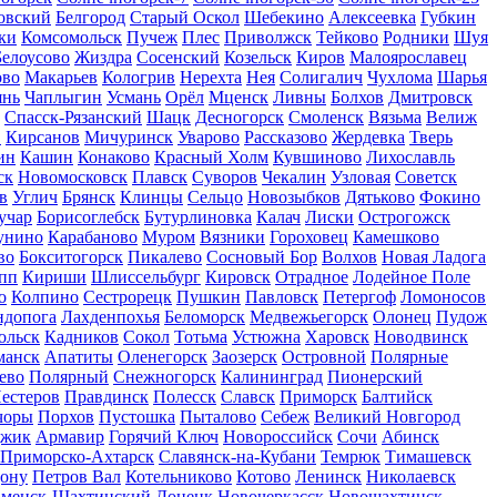
овский
Белгород
Старый Оскол
Шебекино
Алексеевка
Губкин
ки
Комсомольск
Пучеж
Плес
Приволжск
Тейково
Родники
Шуя
Белоусово
Жиздра
Сосенский
Козельск
Киров
Малоярославец
ово
Макарьев
Кологрив
Нерехта
Нея
Солигалич
Чухлома
Шарья
янь
Чаплыгин
Усмань
Орёл
Мценск
Ливны
Болхов
Дмитровск
Спасск-Рязанский
Шацк
Десногорск
Смоленск
Вязьма
Велиж
в
Кирсанов
Мичуринск
Уварово
Рассказово
Жердевка
Тверь
ин
Кашин
Конаково
Красный Холм
Кувшиново
Лихославль
ск
Новомосковск
Плавск
Суворов
Чекалин
Узловая
Советск
в
Углич
Брянск
Клинцы
Сельцо
Новозыбков
Дятьково
Фокино
учар
Борисоглебск
Бутурлиновка
Калач
Лиски
Острогожск
унино
Карабаново
Муром
Вязники
Гороховец
Камешково
во
Бокситогорск
Пикалево
Сосновый Бор
Волхов
Новая Ладога
пп
Кириши
Шлиссельбург
Кировск
Отрадное
Лодейное Поле
о
Колпино
Сестрорецк
Пушкин
Павловск
Петергоф
Ломоносов
ндопога
Лахденпохья
Беломорск
Медвежьегорск
Олонец
Пудож
ольск
Кадников
Сокол
Тотьма
Устюжна
Харовск
Новодвинск
манск
Апатиты
Оленегорск
Заозерск
Островной
Полярные
ево
Полярный
Снежногорск
Калининград
Пионерский
естеров
Правдинск
Полесск
Славск
Приморск
Балтийск
чоры
Порхов
Пустошка
Пыталово
Себеж
Великий Новгород
джик
Армавир
Горячий Ключ
Новороссийск
Сочи
Абинск
Приморско-Ахтарск
Славянск-на-Кубани
Темрюк
Тимашевск
Дону
Петров Вал
Котельниково
Котово
Ленинск
Николаевск
менск-Шахтинский
Донецк
Новочеркасск
Новошахтинск