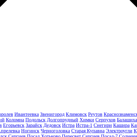
оролев
Ивантеевка
Звенигород
Климовск
Реутов
Краснознаменс
ий
Коломна
Подольск
Долгопрудный
Химки
Серпухов
Балаших
в
Егорьевск
Зарайск
Дедовск
Истра
Истра-1
Снегири
Кашира
Ка
прелевка
Ногинск
Черноголовка
Старая Купавна
Электроугли
К
дск
Сергиев Посад
Хотьково
Пересвет
Сергиев Посад-7
Солнечн