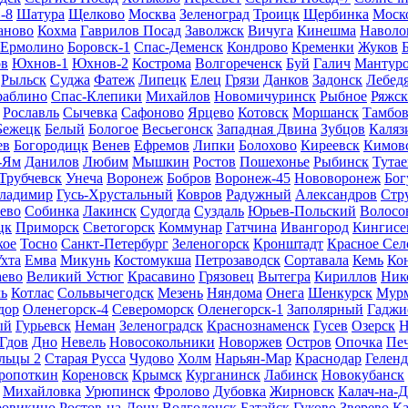
-8
Шатура
Щелково
Москва
Зеленоград
Троицк
Щербинка
Моск
аново
Кохма
Гаврилов Посад
Заволжск
Вичуга
Кинешма
Наволо
Ермолино
Боровск-1
Спас-Деменск
Кондрово
Кременки
Жуков
в
Юхнов-1
Юхнов-2
Кострома
Волгореченск
Буй
Галич
Мантур
Рыльск
Суджа
Фатеж
Липецк
Елец
Грязи
Данков
Задонск
Лебед
раблино
Спас-Клепики
Михайлов
Новомичуринск
Рыбное
Ряжск
Рославль
Сычевка
Сафоново
Ярцево
Котовск
Моршанск
Тамбо
Бежецк
Белый
Бологое
Весьегонск
Западная Двина
Зубцов
Каляз
ев
Богородицк
Венев
Ефремов
Липки
Болохово
Киреевск
Кимов
-Ям
Данилов
Любим
Мышкин
Ростов
Пошехонье
Рыбинск
Тутае
Трубчевск
Унеча
Воронеж
Бобров
Воронеж-45
Нововоронеж
Бог
ладимир
Гусь-Хрустальный
Ковров
Радужный
Александров
Стр
ево
Собинка
Лакинск
Судогда
Суздаль
Юрьев-Польский
Волосо
цк
Приморск
Светогорск
Коммунар
Гатчина
Ивангород
Кингисе
кое
Тосно
Санкт-Петербург
Зеленогорск
Кронштадт
Красное Сел
хта
Емва
Микунь
Костомукша
Петрозаводск
Сортавала
Кемь
Ко
аево
Великий Устюг
Красавино
Грязовец
Вытегра
Кириллов
Ник
ь
Котлас
Сольвычегодск
Мезень
Няндома
Онега
Шенкурск
Мур
дор
Оленегорск-4
Североморск
Оленегорск-1
Заполярный
Гаджи
ый
Гурьевск
Неман
Зеленоградск
Краснознаменск
Гусев
Озерск
Н
Гдов
Дно
Невель
Новосокольники
Новоржев
Остров
Опочка
Пе
льцы 2
Старая Русса
Чудово
Холм
Нарьян-Мар
Краснодар
Гелен
ропоткин
Кореновск
Крымск
Курганинск
Лабинск
Новокубанск
Михайловка
Урюпинск
Фролово
Дубовка
Жирновск
Калач-на-
ровикино
Ростов-на-Дону
Волгодонск
Батайск
Гуково
Зверево
Ка