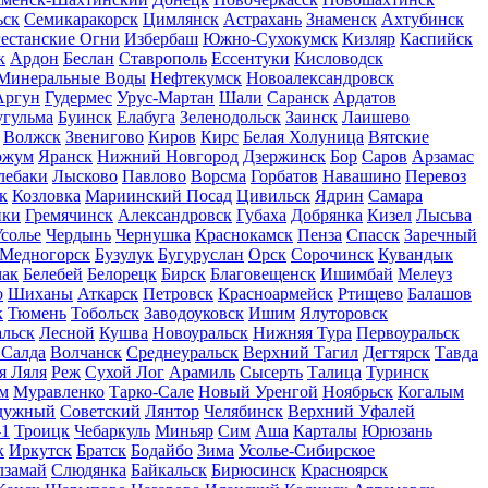
ьск
Семикаракорск
Цимлянск
Астрахань
Знаменск
Ахтубинск
естанские Огни
Избербаш
Южно-Сухокумск
Кизляр
Каспийск
к
Ардон
Беслан
Ставрополь
Ессентуки
Кисловодск
Минеральные Воды
Нефтекумск
Новоалександровск
Аргун
Гудермес
Урус-Мартан
Шали
Саранск
Ардатов
угульма
Буинск
Елабуга
Зеленодольск
Заинск
Лаишево
Волжск
Звенигово
Киров
Кирс
Белая Холуница
Вятские
ржум
Яранск
Нижний Новгород
Дзержинск
Бор
Саров
Арзамас
лебаки
Лысково
Павлово
Ворсма
Горбатов
Навашино
Перевоз
к
Козловка
Мариинский Посад
Цивильск
Ядрин
Самара
ики
Гремячинск
Александровск
Губаха
Добрянка
Кизел
Лысьва
солье
Чердынь
Чернушка
Краснокамск
Пенза
Спасск
Заречный
Медногорск
Бузулук
Бугуруслан
Орск
Сорочинск
Кувандык
мак
Белебей
Белорецк
Бирск
Благовещенск
Ишимбай
Мелеуз
о
Шиханы
Аткарск
Петровск
Красноармейск
Ртищево
Балашов
к
Тюмень
Тобольск
Заводоуковск
Ишим
Ялуторовск
альск
Лесной
Кушва
Новоуральск
Нижняя Тура
Первоуральск
 Салда
Волчанск
Среднеуральск
Верхний Тагил
Дегтярск
Тавда
я Ляля
Реж
Сухой Лог
Арамиль
Сысерть
Талица
Туринск
м
Муравленко
Тарко-Сале
Новый Уренгой
Ноябрьск
Когалым
дужный
Советский
Лянтор
Челябинск
Верхний Уфалей
-1
Троицк
Чебаркуль
Миньяр
Сим
Аша
Карталы
Юрюзань
к
Иркутск
Братск
Бодайбо
Зима
Усолье-Сибирское
лзамай
Слюдянка
Байкальск
Бирюсинск
Красноярск