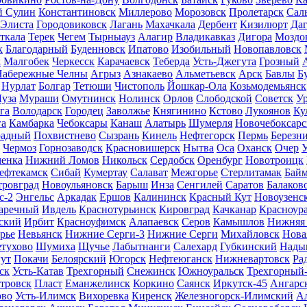
й Сулин
Константиновск
Миллерово
Морозовск
Пролетарск
Сал
Элиста
Городовиковск
Лагань
Махачкала
Дербент
Кизилюрт
Даг
ткала
Терек
Чегем
Тырныауз
Алагир
Владикавказ
Дигора
Моздо
к
Благодарный
Буденновск
Ипатово
Изобильный
Новопавловск
к
Малгобек
Черкесск
Карачаевск
Теберда
Усть-Джегута
Грозный
Набережные Челны
Агрыз
Азнакаево
Альметьевск
Арск
Бавлы
Б
Нурлат
Болгар
Тетюши
Чистополь
Йошкар-Ола
Козьмодемьянск
уза
Мураши
Омутнинск
Нолинск
Орлов
Слободской
Советск
У
га
Володарск
Городец
Заволжье
Княгинино
Кстово
Лукоянов
Ку
а
Камбарка
Чебоксары
Канаш
Алатырь
Шумерля
Новочебоксарс
радный
Похвистнево
Сызрань
Кинель
Нефтегорск
Пермь
Березн
Чермоз
Горнозаводск
Красновишерск
Нытва
Оса
Оханск
Очер
У
енка
Нижний Ломов
Никольск
Сердобск
Оренбург
Новотроицк
ефтекамск
Сибай
Кумертау
Салават
Межгорье
Стерлитамак
Бай
ровград
Новоульяновск
Барыш
Инза
Сенгилей
Саратов
Балаков
с-2
Энгельс
Аркадак
Ершов
Калининск
Красный Кут
Новоузенс
аречный
Ивдель
Краснотурьинск
Кировград
Качканар
Красноур
ский
Ирбит
Красноуфимск
Алапаевск
Серов
Камышлов
Нижняя
рье
Невьянск
Нижние Серги-3
Нижние Серги
Михайловск
Нова
тухово
Шумиха
Щучье
Лабытнанги
Салехард
Губкинский
Нады
ут
Покачи
Белоярский
Югорск
Нефтеюганск
Нижневартовск
Ра
ск
Усть-Катав
Трехгорный
Снежинск
Южноуральск
Трехгорный
тровск
Пласт
Еманжелинск
Коркино
Саянск
Иркутск-45
Ангарс
ово
Усть-Илимск
Вихоревка
Киренск
Железногорск-Илимский
А