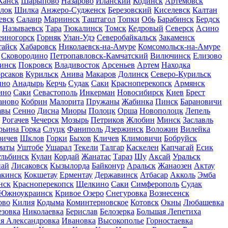
Канск
Шарыпово
Назарово
Иланский
Кодинск
Артемовск
лок
Шилка
Анжеро-Судженск
Березовский
Киселевск
Калтан
евск
Салаир
Мариинск
Таштагол
Топки
Обь
Барабинск
Бердск
Называевск
Тара
Тюкалинск
Томск
Кедровый
Северск
Асино
еиногорск
Горняк
Улан-Удэ
Северобайкальск
Закаменск
тайск
Хабаровск
Николаевск-на-Амуре
Комсомольск-на-Амуре
Сковородино
Петропавловск-Камчатский
Вилючинск
Елизово
инск
Покровск
Владивосток
Арсеньев
Артем
Находка
рсаков
Курильск
Анива
Макаров
Долинск
Северо-Курильск
ино
Анадырь
Керчь
Судак
Саки
Красноперекопск
Армянск
ино
Саки
Севастополь
Инкерман
Новосибирск
Киев
Брест
аново
Кобрин
Малорита
Пружаны
Жабинка
Пинск
Барановичи
авы
Сенно
Дисна
Миоры
Полоцк
Орша
Новополоцк
Лепель
Рогачев
Чечерск
Мозырь
Петриков
Жлобин
Минск
Заславль
ьина Горка
Слуцк
Фаниполь
Дзержинск
Воложин
Вилейка
ричев
Шклов
Горки
Быхов
Кличев
Климовичи
Бобруйск
маты
Уштобе
Ушарал
Текели
Талгар
Каскелен
Капчагай
Есик
льбинск
Кулан
Кордай
Жанатас
Тараз
Шу
Аксай
Уральск
най
Лисаковск
Кызылорда
Байконур
Аральск
Жанаозен
Актау
кинск
Кокшетау
Ерментау
Державинск
Атбасар
Акколь
Эмба
нск
Красноперекопск
Щелкино
Саки
Симферополь
Судак
Южноукраинск
Кривое Озеро
Снегуровка
Вознесенск
ово
Килия
Кодыма
Коминтерновское
Котовск
Окны
Любашевка
езовка
Николаевка
Берислав
Белозерка
Большая Лепетиха
я Александровка
Ивановка
Высокополье
Горностаевка